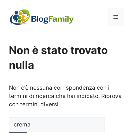
Vai
al
Menu
contenuto
Non è stato trovato
nulla
Non c’è nessuna corrispondenza con i
termini di ricerca che hai indicato. Riprova
con termini diversi.
Ricerca
per: