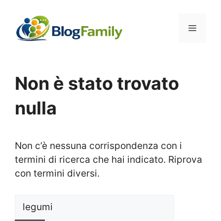
Vai
al
Menu
contenuto
Non è stato trovato
nulla
Non c’è nessuna corrispondenza con i
termini di ricerca che hai indicato. Riprova
con termini diversi.
Ricerca
per: