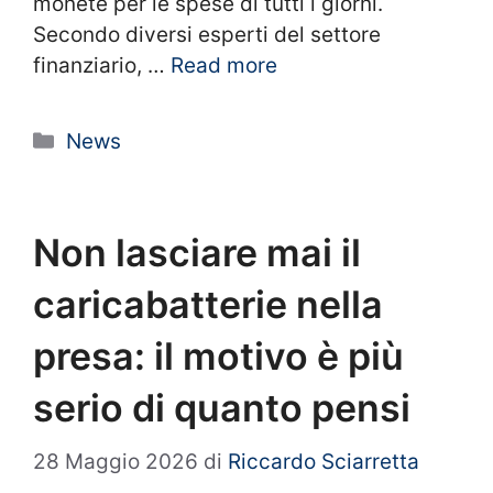
monete per le spese di tutti i giorni.
Secondo diversi esperti del settore
finanziario, …
Read more
Categorie
News
Non lasciare mai il
caricabatterie nella
presa: il motivo è più
serio di quanto pensi
28 Maggio 2026
di
Riccardo Sciarretta