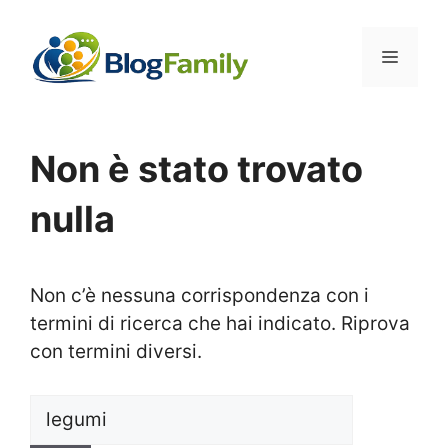
Vai
al
Menu
contenuto
Non è stato trovato
nulla
Non c’è nessuna corrispondenza con i
termini di ricerca che hai indicato. Riprova
con termini diversi.
Ricerca
per: