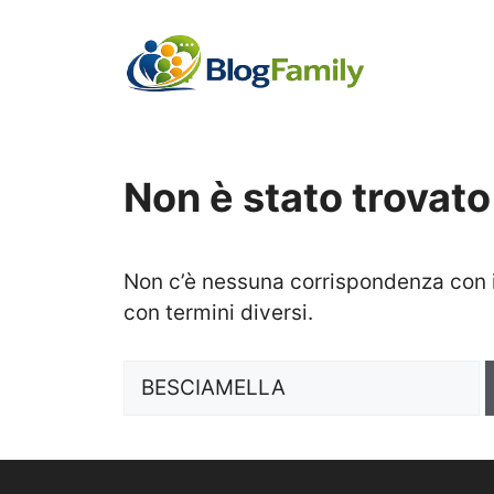
Vai
al
contenuto
Non è stato trovato
Non c’è nessuna corrispondenza con i 
con termini diversi.
Ricerca
per: