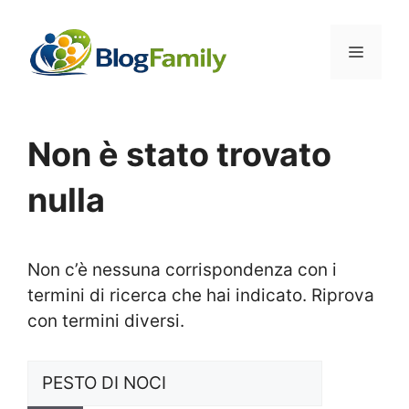
Vai
al
Menu
contenuto
Non è stato trovato
nulla
Non c’è nessuna corrispondenza con i
termini di ricerca che hai indicato. Riprova
con termini diversi.
Ricerca
per: